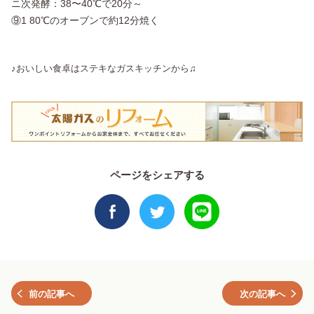
ニ次発酵：38〜40℃で20分～
⑨1 80℃のオーブンで約12分焼く
♪おいしい食卓はステキなガスキッチンから♫
ページをシェアする
前の記事へ
次の記事へ