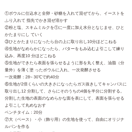
①ボウルに仕込水と全卵・砂糖を入れて混ぜてから、イーストを
ふり入れて 指先でかき混ぜ溶かす
②粉と塩、スキムミルクを①に一度に加え水分となじませ、ひと
かたまりにし ていく
③ひとかたまりになったら台の上に取り出し10分ほどこねる
④生地がなめらかになったら、バターをもみ込むよ引こして練り
込み、再度10 分ほどこねる
⑤生地ができたら表面を張らせるように形を丸く整え、油脂（分
量外）を薄く塗 ったボウルに入れ、一次発酵させる
一次発酵：28~ 30℃で約40分
⑥生地が2倍くらいの大きさになったらガス抜きしてキャンバスに
取り出し12 分割して、さらにそのうちの4個を半分に分割する。
分割した生地の表面のなめらかな面を表にして、表面を張らせる
よ引こして丸めなおす
ベンチタイム：20分
⑦大（ベース）・小（飾り用）の生地を使って、自由にオリジナ
ルパンを作る