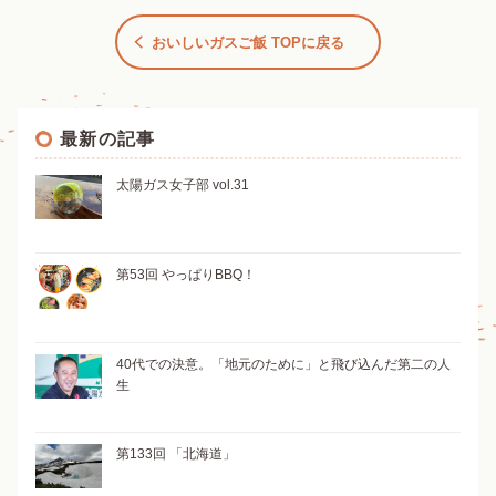
おいしいガスご飯 TOPに戻る
最新の記事
太陽ガス女子部 vol.31
第53回 やっぱりBBQ！
40代での決意。「地元のために」と飛び込んだ第二の人
生
第133回 「北海道」