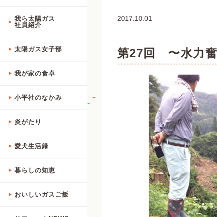
2017.10.01
我ら太陽ガス
社員紹介
太陽ガス女子部
第27回 〜水力
我が家の食卓
小平社のなかみ
炎がたり
愛犬生活録
暮らしの知恵
おいしいガスご飯