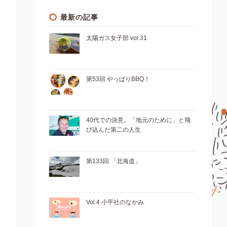
最新の記事
太陽ガス女子部 vol.31
第53回 やっぱりBBQ！
40代での決意。「地元のために」と飛
び込んだ第二の人生
第133回 「北海道」
Vol.4 小平社のなかみ