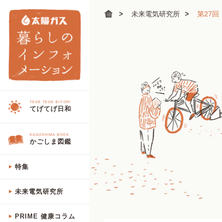
未来電気研究所
第27
TEGE TEGE BIYORI
てげてげ日和
KAGOSHIMA BOOK
かごしま図鑑
特集
未来電気研究所
PRIME 健康コラム