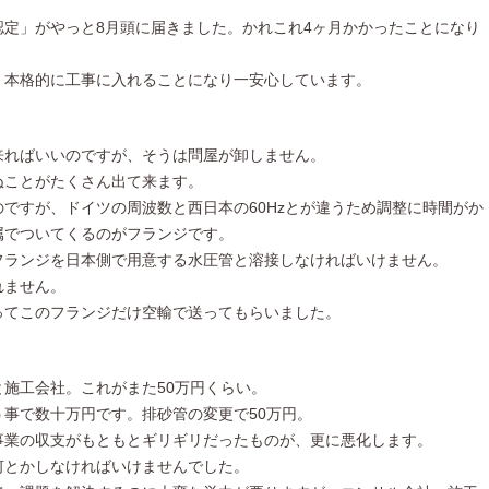
認定」がやっと8月頭に届きました。かれこれ4ヶ月かかったことになり
、本格的に工事に入れることになり一安心しています。
来ればいいのですが、そうは問屋が卸しません。
ぬことがたくさん出て来ます。
ですが、ドイツの周波数と西日本の60Hzとが違うため調整に時間がか
属でついてくるのがフランジです。
フランジを日本側で用意する水圧管と溶接しなければいけません。
れません。
ってこのフランジだけ空輸で送ってもらいました。
施工会社。これがまた50万円くらい。
事で数十万円です。排砂管の変更で50万円。
事業の収支がもともとギリギリだったものが、更に悪化します。
何とかしなければいけませんでした。