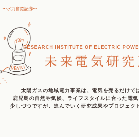
回 〜水力奮闘記⑥〜
RESEARCH INSTITUTE OF ELECTRIC POWE
太陽ガスの地域電力事業は、
電気を売るだけで
鹿児島の自然や気候、
ライフスタイルに合っ
た電気
少しづつですが、進んでいく研究成果や
プロジェク