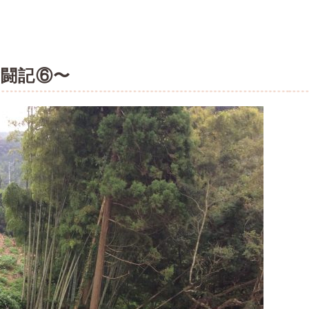
奮闘記⑥〜