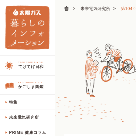
未来電気研究所
第10
TEGE TEGE BIYORI
てげてげ日和
KAGOSHIMA BOOK
かごしま図鑑
特集
未来電気研究所
PRIME 健康コラム