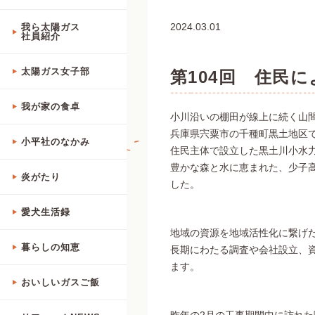
2024.03.01
我ら太陽ガス
社員紹介
太陽ガス女子部
第104回 住民
我が家の食卓
小川沿いの棚田が線上に続く山
兵庫県宍粟市の千種町黒土地区で
小平社のなかみ
住民主体で設立した黒土川小水
豊かな森と水に恵まれた、少子
炎がたり
した。
愛犬生活録
地域の資源を地域活性化に繋げ
暮らしの知恵
長期にわたる調査や会社設立、
ます。
おいしいガスご飯