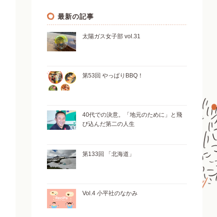
最新の記事
太陽ガス女子部 vol.31
第53回 やっぱりBBQ！
40代での決意。「地元のために」と飛
び込んだ第二の人生
第133回 「北海道」
Vol.4 小平社のなかみ