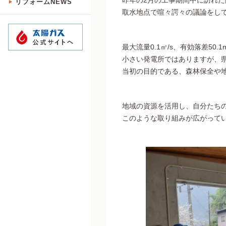
昨年の2月の工事期間中に訪れ
リフォームNEWS
取水地点で喧々諤々の議論をし
最大流量0.1㎥/s、有効落差50.
小さい発電所ではありますが、
当初の目的である、森林保全や
地域の資源を活用し、自分たち
このような取り組みが広がって