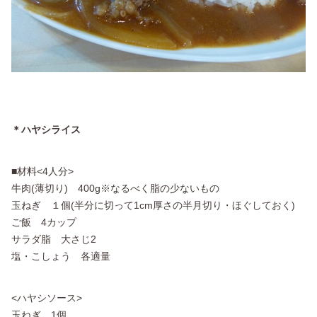
＊ハヤシライス
■材料<4人分>
牛肉(薄切り) 400g※なるべく脂の少ないもの
玉ねぎ １個(半分に切って1cm厚さの半月切り・ほぐしておく)
ご飯 4カップ
サラダ脂 大さじ2
塩・こしょう 各適量
<ハヤシソース>
玉ねぎ 1個