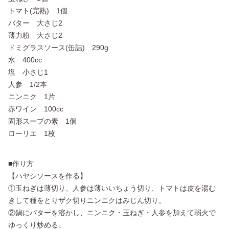
トマト(完熟) 1個
バター 大さじ2
薄力粉 大さじ2
ドミグラスソース(缶詰) 290g
水 400cc
塩 小さじ1
人参 1/2本
ニンニク 1片
赤ワイン 100cc
固形スープの素 1個
ローリエ 1枚
■作り方
【ハヤシソースを作る】
①玉ねぎは薄切り、人参は薄いいちょう切り、トマトは皮を湯む
きして種をとりザク切りニンニクはみじん切り。
②鍋にバターを溶かし、ニンニク・玉ねぎ・人参を加えて弱火で
ゆっくり炒める。