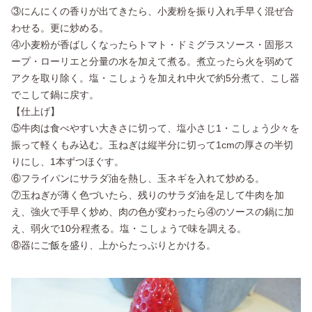
③にんにくの香りが出てきたら、小麦粉を振り入れ手早く混ぜ合
わせる。更に炒める。
④小麦粉が香ばしくなったらトマト・ドミグラスソース・固形ス
ープ・ローリエと分量の水を加えて煮る。煮立ったら火を弱めて
アクを取り除く。塩・こしょうを加えれ中火で約5分煮て、こし器
でこして鍋に戻す。
【仕上げ】
⑤牛肉は食べやすい大きさに切って、塩小さじ1・こしょう少々を
振って軽くもみ込む。玉ねぎは縦半分に切って1cmの厚さの半切
りにし、1本ずつほぐす。
⑥フライパンにサラダ油を熱し、玉ネギを入れて炒める。
⑦玉ねぎが薄く色づいたら、残りのサラダ油を足して牛肉を加
え、強火で手早く炒め、肉の色が変わったら④のソースの鍋に加
え、弱火で10分程煮る。塩・こしょうで味を調える。
⑧器にご飯を盛り、上からたっぷりとかける。