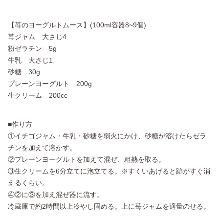
【苺のヨーグルトムース】(100ml容器8~9個)
苺ジャム 大さじ4
粉ゼラチン 5g
牛乳 大さじ1
砂糖 30g
プレーンヨーグルト 200g
生クリーム 200cc
■作り方
①イチゴジャム・牛乳・砂糖を弱火にかけ、砂糖が溶けたらゼラ
チンを加えて溶かす。
②プレーンヨーグルトを加えて混ぜ、粗熱を取る。
③生クリームを6分立てに泡立てる。※すくいあげると跡がすぐ消
えるくらい。
④②に③を加え混ぜ器に流す。
冷蔵庫で約2時間以上冷やし固める。上に苺ジャムを適量のせる。