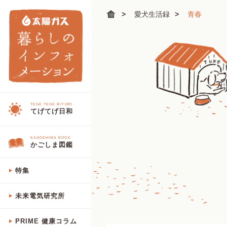
愛犬生活録
青春
TEGE TEGE BIYORI
てげてげ日和
KAGOSHIMA BOOK
かごしま図鑑
特集
未来電気研究所
PRIME 健康コラム