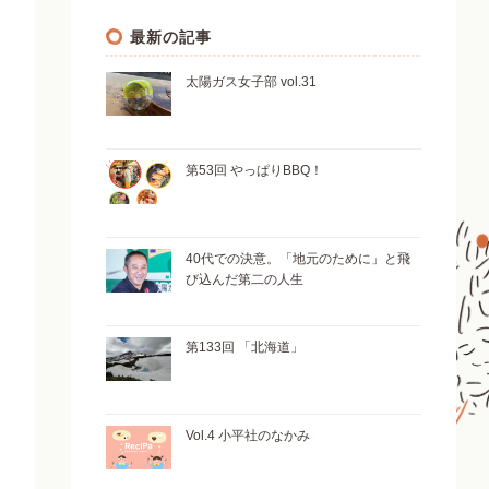
最新の記事
太陽ガス女子部 vol.31
第53回 やっぱりBBQ！
40代での決意。「地元のために」と飛
び込んだ第二の人生
第133回 「北海道」
Vol.4 小平社のなかみ