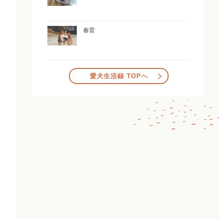
春雷
愛犬生活録 TOPへ