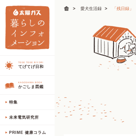
愛犬生活録
「残日録」
TEGE TEGE BIYORI
てげてげ日和
KAGOSHIMA BOOK
かごしま図鑑
特集
未来電気研究所
PRIME 健康コラム