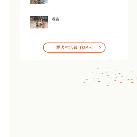
春雷
愛犬生活録 TOPへ