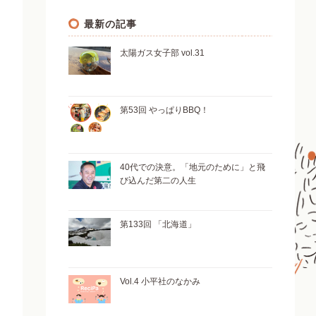
最新の記事
太陽ガス女子部 vol.31
第53回 やっぱりBBQ！
40代での決意。「地元のために」と飛
び込んだ第二の人生
第133回 「北海道」
Vol.4 小平社のなかみ