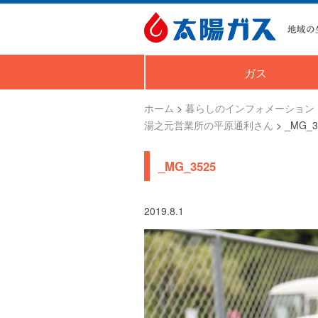
ガス
ホーム
>
暮らしのインフォメーション
湯之元営業所の平原通利さん
>
_MG_3
_MG_3525
2019.8.1