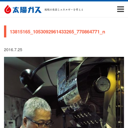
13815165_1053092961433265_770864771_n
2016.7.25