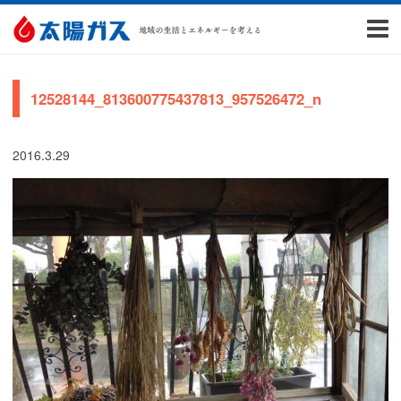
12528144_813600775437813_957526472_n
2016.3.29