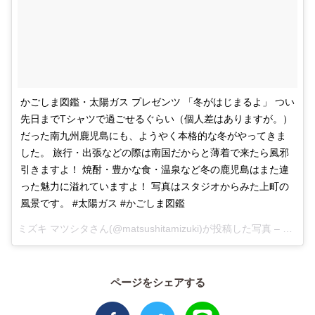
かごしま図鑑・太陽ガス プレゼンツ 「冬がはじまるよ」 つい
先日までTシャツで過ごせるぐらい（個人差はありますが。）
だった南九州鹿児島にも、ようやく本格的な冬がやってきま
した。 旅行・出張などの際は南国だからと薄着で来たら風邪
引きますよ！ 焼酎・豊かな食・温泉など冬の鹿児島はまた違
った魅力に溢れていますよ！ 写真はスタジオからみた上町の
風景です。 #太陽ガス #かごしま図鑑
ミズキ マツシタさん(@matsushitamizuki)が投稿した写真 –
2016 
ページをシェアする