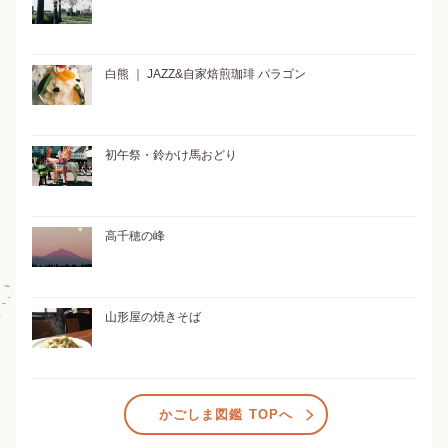
白熊 ｜ JAZZ&自家焙煎珈琲 パラゴン
初午祭・鈴かけ馬おどり
高千穂の峰
山形屋の焼きそば
かごしま図鑑 TOPへ