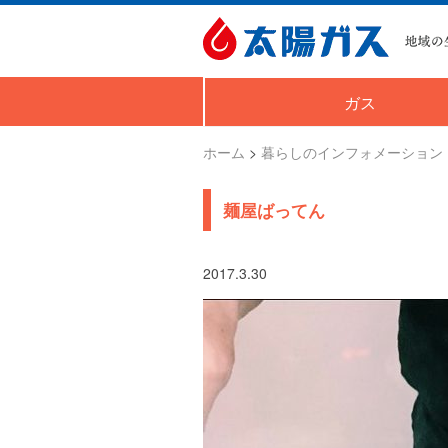
ガス
ホーム
>
暮らしのインフォメーション
麺屋ばってん
2017.3.30