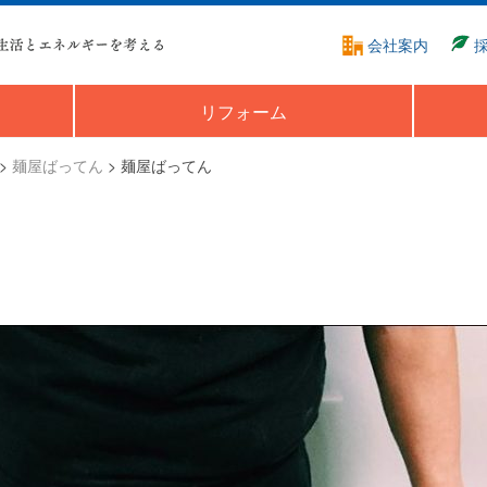
会社案内
リフォーム
>
麺屋ばってん
>
麺屋ばってん