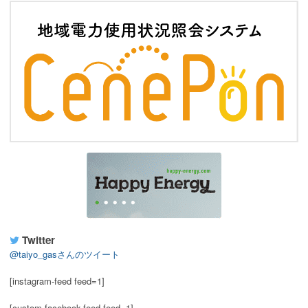
Twitter
@taiyo_gasさんのツイート
[instagram-feed feed=1]
[custom-facebook-feed feed=1]