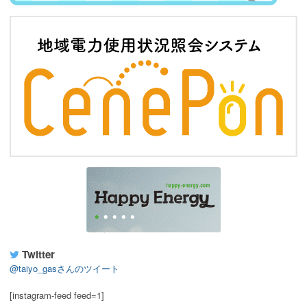
Twitter
@taiyo_gasさんのツイート
[instagram-feed feed=1]