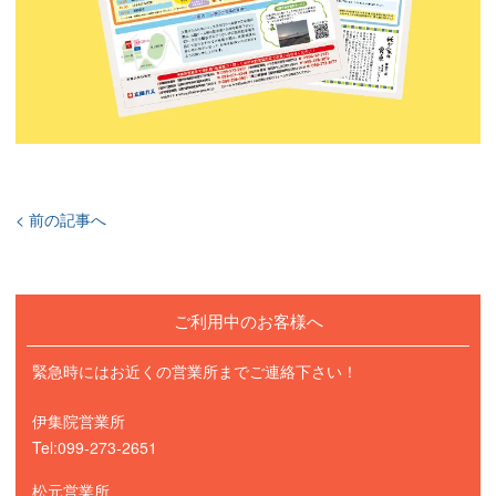
< 前の記事へ
ご利用中のお客様へ
緊急時にはお近くの営業所までご連絡下さい！
伊集院営業所
Tel:099-273-2651
松元営業所