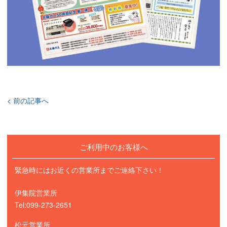
< 前の記事へ
ご利用中のお客様へ
緊急時にはお近くの営業所までご連絡下さい！
伊集院営業所
Tel:099-273-2651
松元営業所