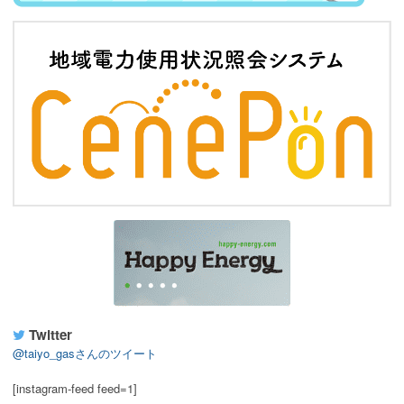
Twitter
@taiyo_gasさんのツイート
[instagram-feed feed=1]