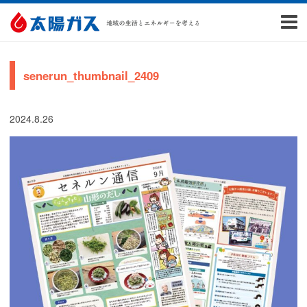
senerun_thumbnail_2409
2024.8.26