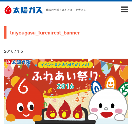
taiyougasu_fureairest_banner
2016.11.5