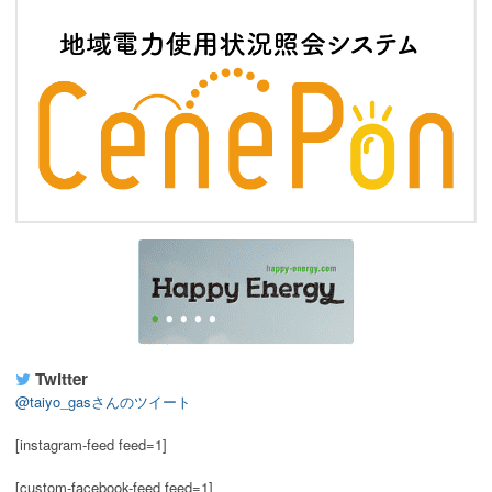
Twitter
@taiyo_gasさんのツイート
[instagram-feed feed=1]
[custom-facebook-feed feed=1]