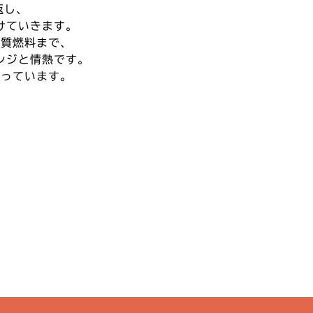
返し、
けていきます。
木質燃料まで、
ンジと情熱です。
願っています。